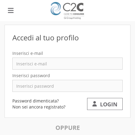
Home
Accedi al tuo profilo
Offerte
Inserisci e-mail
di
Carica
Inserisci password
lavoro
il
Login
Password dimenticata?
LOGIN
Non sei ancora registrato?
CV
OPPURE