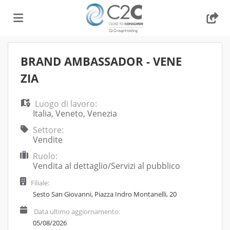
Home
BRAND AMBASSADOR - VENE
ZIA
Offerte
Luogo di lavoro:
Italia
,
Veneto
,
Venezia
di
Carica
Settore:
Vendite
Ruolo:
lavoro
il
Login
Vendita al dettaglio/Servizi al pubblico
Filiale:
CV
Sesto San Giovanni, Piazza Indro Montanelli, 20
Data ultimo aggiornamento:
05/08/2026