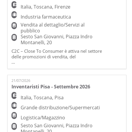
Italia
,
Toscana
,
Firenze
Industria farmaceutica
Vendita al dettaglio/Servizi al
pubblico
Sesto San Giovanni, Piazza Indro
Montanelli, 20
C2C – Close To Consumer è attiva nel settore
delle promozioni di vendita, del
merchandising e dell'organizzazione di
...
eventi ed è una società di Gi Group, prima
Agenzia per il Lavoro Italiana con oltre 200
filiali sul territorio nazionale e più di 1.800
21/07/2026
professionisti nel settore delle Risorse
Inventaristi Pisa - Settembre 2026
Umane. Beauty Consultant |
Dermocosmesi (Canale F
Italia
,
Toscana
,
Pisa
Grande distribuzione/Supermercati
Logistica/Magazzino
Sesto San Giovanni, Piazza Indro
Montanelli, 20