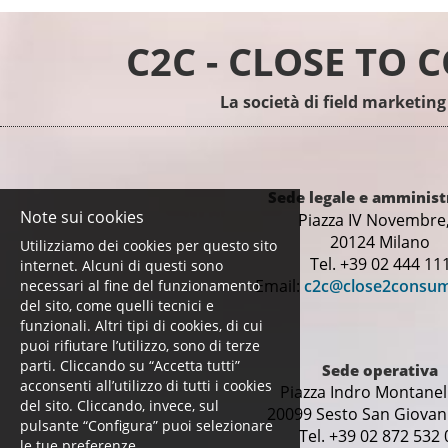
professionisti nel settore delle Risorse
Umane. Collaboriamo con importanti realtà
C2C - CLOSE TO
del mondo retai
La società di field marketing
Sede legale e amminist
Note sui cookies
Piazza IV Novembre,
20124 Milano
Utilizziamo dei cookies per questo sito
Tel. +39 02 444 11
internet. Alcuni di questi sono
Email:
c2c@close2consu
necessari al fine del funzionamento
del sito, come quelli tecnici e
funzionali. Altri tipi di cookies, di cui
puoi rifiutare l’utilizzo, sono di terze
parti. Cliccando su “Accetta tutti”
Sede operativa
acconsenti all’utilizzo di tutti i cookies
Piazza Indro Montanell
del sito. Cliccando, invece, sul
20099 Sesto San Giovann
pulsante “Configura” puoi selezionare
Tel. +39 02 872 532 
le tue preferenze.