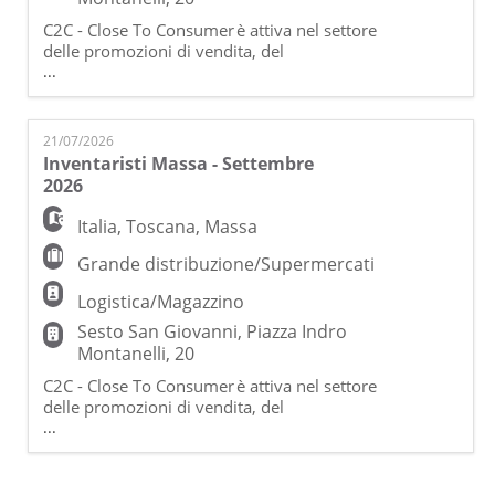
C2C - Close To Consumer è attiva nel settore
delle promozioni di vendita, del
merchandising e dell'organizzazione di
...
eventi ed è una società di Gi Group, prima
Agenzia per il Lavoro Italiana con oltre 200
filiali sul territorio nazionale e più di 1800
21/07/2026
professionisti nel settore delle Risorse
Inventaristi Massa - Settembre
Umane. Collaboriamo con importanti realtà
2026
del mondo retai
Italia
,
Toscana
,
Massa
Grande distribuzione/Supermercati
Logistica/Magazzino
Sesto San Giovanni, Piazza Indro
Montanelli, 20
C2C - Close To Consumer è attiva nel settore
delle promozioni di vendita, del
merchandising e dell'organizzazione di
...
eventi ed è una società di Gi Group, prima
Agenzia per il Lavoro Italiana con oltre 200
filiali sul territorio nazionale e più di 1800