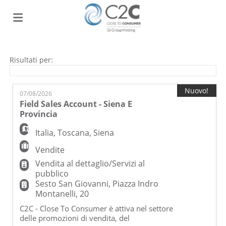
Home
Risultati per:
Offerte
Nuovo!
07/08/2026
Field Sales Account - Siena E
Provincia
di
Carica
Italia
,
Toscana
,
Siena
Vendite
lavoro
il
Login
Vendita al dettaglio/Servizi al
pubblico
Sesto San Giovanni, Piazza Indro
CV
Montanelli, 20
C2C - Close To Consumer è attiva nel settore
delle promozioni di vendita, del