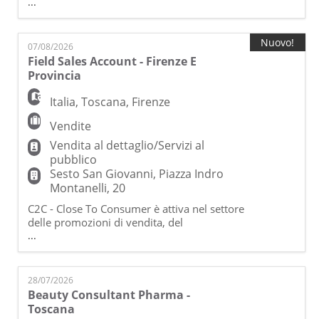
merchandising e dell'organizzazione di
...
eventi ed è una società di Gi Group, prima
Agenzia per il Lavoro Italiana con oltre 200
filiali sul territorio nazionale e più di 1800
Nuovo!
07/08/2026
professionisti nel settore delle Risorse
Field Sales Account - Firenze E
Umane. Cerchiamo Field Sales Account
Provincia
dinamici, comuni
Italia
,
Toscana
,
Firenze
Vendite
Vendita al dettaglio/Servizi al
pubblico
Sesto San Giovanni, Piazza Indro
Montanelli, 20
C2C - Close To Consumer è attiva nel settore
delle promozioni di vendita, del
merchandising e dell'organizzazione di
...
eventi ed è una società di Gi Group, prima
Agenzia per il Lavoro Italiana con oltre 200
filiali sul territorio nazionale e più di 1800
28/07/2026
professionisti nel settore delle Risorse
Beauty Consultant Pharma -
Umane. Cerchiamo Field Sales Account
Toscana
dinamici, comuni