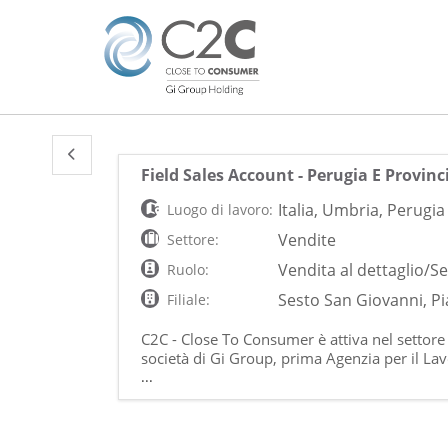
Field Sales Account - Perugia E Provinc
Italia
,
Umbria
,
Perugia
Luogo di lavoro:
Vendite
Settore:
Vendita al dettaglio/Se
Ruolo:
Sesto San Giovanni, Pi
Filiale:
C2C - Close To Consumer è attiva nel settore
società di Gi Group, prima Agenzia per il Lavor
settore delle Risorse Umane. Cerchiamo Fie
...