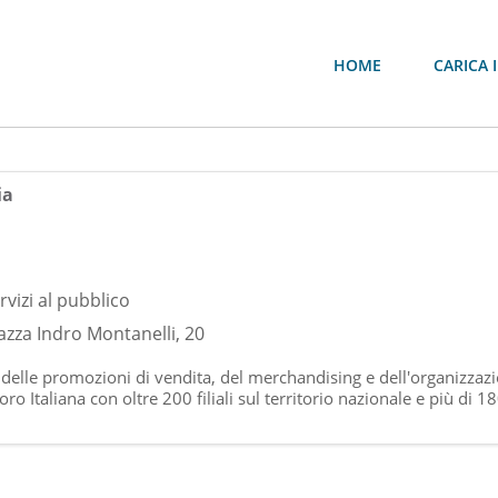
HOME
CARICA I
ia
rvizi al pubblico
azza Indro Montanelli, 20
 delle promozioni di vendita, del merchandising e dell'organizzazi
o Italiana con oltre 200 filiali sul territorio nazionale e più di 1
ld Sales Account dinamici, comuni