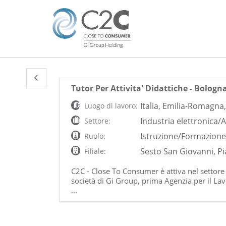
Tutor Per Attivita' Didattiche - Bologn
Italia
,
Emilia-Romagna
Luogo di lavoro:
Industria elettronica
Settore:
Istruzione/Formazion
Ruolo:
Sesto San Giovanni, Pi
Filiale:
C2C - Close To Consumer è attiva nel settore
società di Gi Group, prima Agenzia per il Lavor
settore delle Risorse Umane. Cerchiamo una 
...