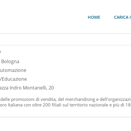
HOME
CARICA I
a
,
Bologna
/Automazione
e/Educazione
azza Indro Montanelli, 20
 delle promozioni di vendita, del merchandising e dell'organizzazi
o Italiana con oltre 200 filiali sul territorio nazionale e più di 1
persona Tutor Didattico all'interno