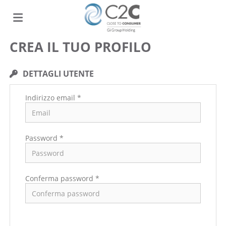
CREA IL TUO PROFILO
Home
DETTAGLI UTENTE
Offerte
Indirizzo email *
di
Carica
Password *
lavoro
il
Login
Conferma password *
CV