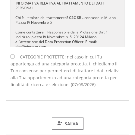
INFORMATIVA RELATIVA AL TRATTAMENTO DEI DATI
PERSONALI
Chi è il titolare del trattamento?
C2C SRL
con sede in Milano,
Piazza IV Novembre 5
Come contattare il Responsabile della Protezione Dati?
Indirizzo: piazza IV Novembre n. 5, 20124 Milano
all'attenzione del Data Protection Officer. E-mail:
dpo@gigroup.com
Perché vengono trattati i tuoi dati?
CATEGORIE PROTETTE: nel caso in cui Tu
- Registrazione all'Area Riservata C2C
appartenga ad una categoria protetta, ti chiediamo il
- Ricerca e Selezione di candidati per l'inserimento lavorativo
Tuo consenso per permetterci di trattare i dati relativi
- Appartenenza ad una categoria protetta
alla Tua appartenenza ad una categoria protetta per
Cosa legittima il trattamento?
finalità di ricerca e selezione. (07/08/2026)
-Registrazione all'Area Riservata C2C: Esecuzione di un
servizio
-Ricerca e Selezione di candidati per l'inserimento lavorativo:
Esecuzione di misure precontrattuali
-Appartenenza ad una categoria protetta: Consenso
dell'interessato al trattamento dei dati relativi alla salute
Cosa succede se non fornisci i dati o non presti il consenso?
SALVA
- Registrazione all'Area Riservata C2C e Ricerca e Selezione di
candidati per l'inserimento lavorativo: Se rifiuti di fornire i dati
evidenziati con l'asterisco non puoi registrarti all'Area