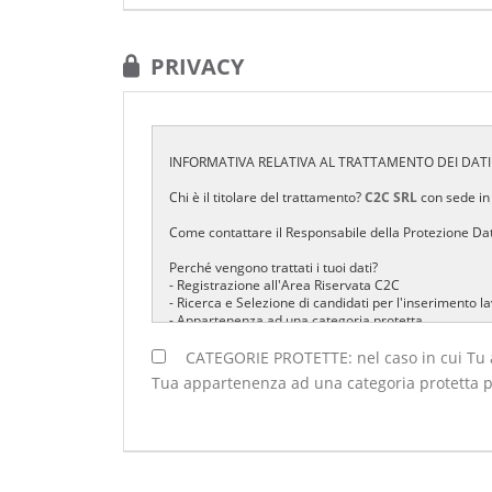
PRIVACY
INFORMATIVA RELATIVA AL TRATTAMENTO DEI DATI
Chi è il titolare del trattamento?
C2C SRL
con sede in
Come contattare il Responsabile della Protezione Dat
Perché vengono trattati i tuoi dati?
- Registrazione all'Area Riservata C2C
- Ricerca e Selezione di candidati per l'inserimento l
- Appartenenza ad una categoria protetta
Cosa legittima il trattamento?
CATEGORIE PROTETTE: nel caso in cui Tu ap
-Registrazione all'Area Riservata C2C: Esecuzione di 
Tua appartenenza ad una categoria protetta per
-Ricerca e Selezione di candidati per l'inserimento l
-Appartenenza ad una categoria protetta: Consenso del
Cosa succede se non fornisci i dati o non presti il co
- Registrazione all'Area Riservata C2C e Ricerca e Selez
Riservata C2C e non sarà possibile a C2C procedere al