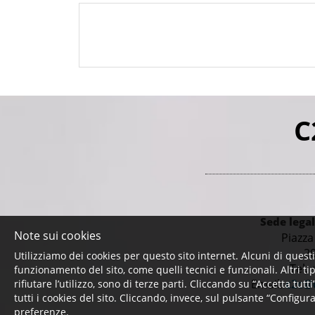
-Appartenenza ad una categoria protetta: Se rifiuti di
Per quanto tempo conserviamo i tuoi dati? I dati sono
periodo di conservazione
Chi tratterà i miei dati?
I dati saranno trattati dai dipendenti e collaboratori
I dati saranno comunicati a terzi, fra cui, in particolar
C
I dati saranno trattati da soggetti che svolgono trattam
manutenzione del database dei candidati; società che 
Quali sono i miei diritti?
Puoi chiedere l'accesso ai dati che Ti riguardano, la l
contattando il Titolare del trattamento via posta or
Sede lega
Note sui cookies
Piazza
Puoi proporre reclamo all'Autorità di controllo competen
2
Utilizziamo dei cookies per questo sito internet. Alcuni di questi
Tel.
funzionamento del sito, come quelli tecnici e funzionali. Altri tip
Per leggere l'informativa estesa
clicca qui
Email:
c2c@
rifiutare l’utilizzo, sono di terze parti. Cliccando su “Accetta tutti
tutti i cookies del sito. Cliccando, invece, sul pulsante “Configur
Puoi revocare in ogni momento il consenso al tratta
preferenze.