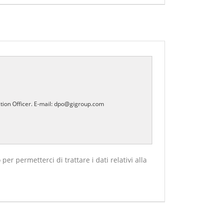
ction Officer. E-mail: dpo@gigroup.com
 permetterci di trattare i dati relativi alla
ti con l'asterisco non puoi registrarti all'Area