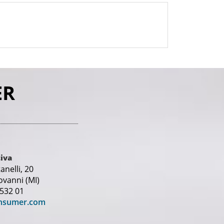
ppartenenza ad una categoria protetta
ione con il Sito salvo Tuo consenso ad una ulteriore
ro.
ER
one del sito internet, servizi di gestione e
ricerche di mercato.
sizione al trattamento nonché la portabilità dei dati
iva
nelli, 20
e.
ovanni (MI)
 532 01
nsumer.com
do un'e-mail a: it.privacy@close2consumer.com .