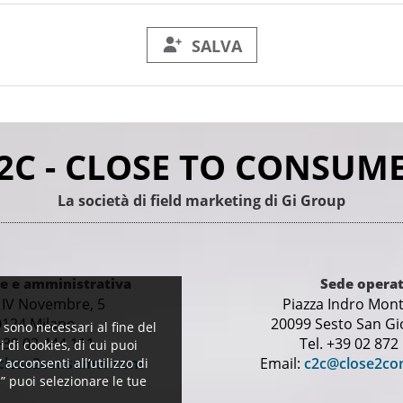
 rilasciare il tuo consenso non sarà possibile trattare il dato relativo alla Tua a
 conservati per 30 mesi dall'inserimento nel database, o dalla Tua ultima interaz
SALVA
 espressamente autorizzati al trattamento.
e, società o enti clienti; Ministero del lavoro; società del Gruppo in Italia o all'este
2C - CLOSE TO CONSUM
enti per nostro conto, fra cui, in particolare, società che svolgono servizi di gesti
svolgono attività di postalizzazione delle comunicazioni; società che effettuano 
La società di field marketing di Gi Group
oro rettifica o la loro cancellazione, nonché, la limitazione del trattamento, l'oppo
dinaria oppure inviando un'e-mail a: it.privacy@close2consumer.com.
le e amministrativa
Sede operat
 IV Novembre, 5
Piazza Indro Monta
te, nonché esercitare gli altri diritti a Te riconosciuti dalla disciplina applicabil
0124 Milano
20099 Sesto San Gi
 sono necessari al fine del
 +39 02 444 111
Tel. +39 02 872
i di cookies, di cui puoi
close2consumer.com
Email:
c2c@close2co
” acconsenti all’utilizzo di
a” puoi selezionare le tue
mento dei Tuoi dati personali accedendo al Tuo Account personale oppure invian