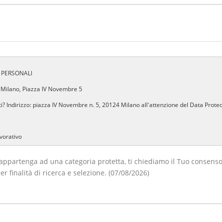
 PERSONALI
 Milano, Piazza IV Novembre 5
i? Indirizzo: piazza IV Novembre n. 5, 20124 Milano all'attenzione del Data Prote
avorativo
partenga ad una categoria protetta, ti chiediamo il Tuo consenso per
un servizio
 finalità di ricerca e selezione. (07/08/2026)
avorativo: Esecuzione di misure precontrattuali
l'interessato al trattamento dei dati relativi alla salute
nsenso?
ione di candidati per l'inserimento lavorativo: Se rifiuti di fornire i dati evidenzia
le attività di ricerca e selezione e valutare la Tua candidatura