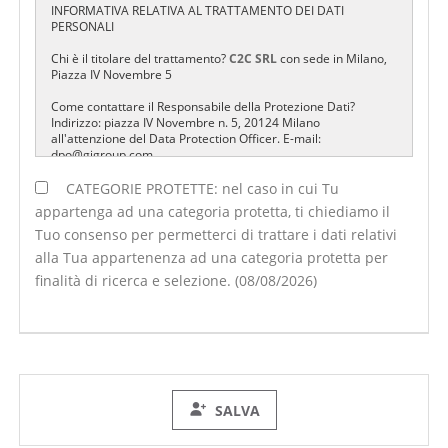
INFORMATIVA RELATIVA AL TRATTAMENTO DEI DATI
PERSONALI
Chi è il titolare del trattamento?
C2C SRL
con sede in Milano,
Piazza IV Novembre 5
Come contattare il Responsabile della Protezione Dati?
Indirizzo: piazza IV Novembre n. 5, 20124 Milano
all'attenzione del Data Protection Officer. E-mail:
dpo@gigroup.com
Perché vengono trattati i tuoi dati?
CATEGORIE PROTETTE: nel caso in cui Tu
- Registrazione all'Area Riservata C2C
appartenga ad una categoria protetta, ti chiediamo il
- Ricerca e Selezione di candidati per l'inserimento lavorativo
Tuo consenso per permetterci di trattare i dati relativi
- Appartenenza ad una categoria protetta
alla Tua appartenenza ad una categoria protetta per
Cosa legittima il trattamento?
finalità di ricerca e selezione. (08/08/2026)
-Registrazione all'Area Riservata C2C: Esecuzione di un
servizio
-Ricerca e Selezione di candidati per l'inserimento lavorativo:
Esecuzione di misure precontrattuali
-Appartenenza ad una categoria protetta: Consenso
dell'interessato al trattamento dei dati relativi alla salute
Cosa succede se non fornisci i dati o non presti il consenso?
SALVA
- Registrazione all'Area Riservata C2C e Ricerca e Selezione di
candidati per l'inserimento lavorativo: Se rifiuti di fornire i dati
evidenziati con l'asterisco non puoi registrarti all'Area