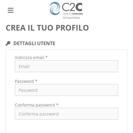
CREA IL TUO PROFILO
Home
DETTAGLI UTENTE
Offerte
Indirizzo email *
di
Carica
Password *
lavoro
il
Login
Conferma password *
CV