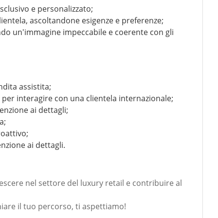
esclusivo e personalizzato;
clientela, ascoltandone esigenze e preferenze;
endo un'immagine impeccabile e coerente con gli
ndita assistita;
per interagire con una clientela internazionale;
nzione ai dettagli;
a;
oattivo;
nzione ai dettagli.
cere nel settore del luxury retail e contribuire al
are il tuo percorso, ti aspettiamo!