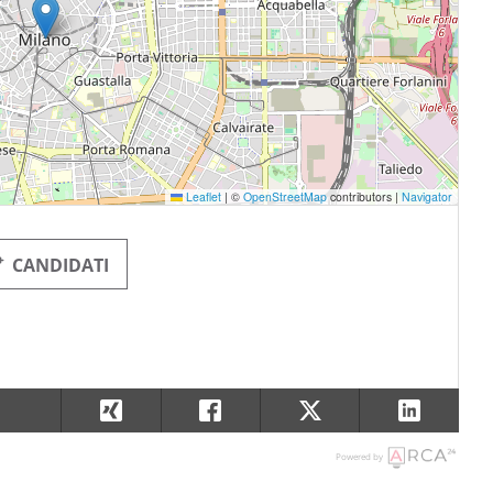
Leaflet
|
©
OpenStreetMap
contributors |
Navigator
CANDIDATI
Powered by