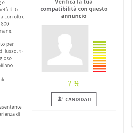
Verifica la tua
g e
Dillo a un amico
compatibilità
con questo
ietà di Gi
annuncio
na con oltre
 1800
Umane.
nto per
di lusso. ✨
igioso
Milano
li
? %
CANDIDATI
resentante
rienza di