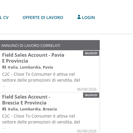
L CV
OFFERTE DI LAVORO
LOGIN
ANNUNCI DI LAVORO CORRELATI
NUOVO!
Field Sales Account - Pavia
E Provincia
Italia,
Lombardia, Pavia
C2C - Close To Consumer è attiva nel
settore delle promozioni di vendita, del
...
merchandising e dell'organizzazione di
06/08/2026
eventi ed è una società di Gi Group,
NUOVO!
Field Sales Account -
prima Agenzia per il Lavoro Italiana con
Brescia E Provincia
oltre 200 filiali sul territorio nazionale e
Italia,
Lombardia, Brescia
più di 1800 professionisti nel settore
delle Risorse Umane.
C2C - Close To Consumer è attiva nel
settore delle promozioni di vendita, del
...
merchandising e dell'organizzazione di
06/08/2026