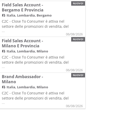
eventi ed è una società di Gi Group,
NUOVO!
Field Sales Account -
prima Agenzia per il Lavoro Italiana con
Bergamo E Provincia
oltre 200 filiali sul territorio nazionale e
Italia,
Lombardia, Bergamo
più di 1800 professionisti nel settore
delle Risorse Umane.
C2C - Close To Consumer è attiva nel
settore delle promozioni di vendita, del
...
merchandising e dell'organizzazione di
06/08/2026
eventi ed è una società di Gi Group,
NUOVO!
Field Sales Account -
prima Agenzia per il Lavoro Italiana con
Milano E Provincia
oltre 200 filiali sul territorio nazionale e
Italia,
Lombardia, Milano
più di 1800 professionisti nel settore
delle Risorse Umane.
C2C - Close To Consumer è attiva nel
settore delle promozioni di vendita, del
...
merchandising e dell'organizzazione di
06/08/2026
eventi ed è una società di Gi Group,
NUOVO!
Brand Ambassador -
prima Agenzia per il Lavoro Italiana con
Milano
oltre 200 filiali sul territorio nazionale e
Italia,
Lombardia, Milano
più di 1800 professionisti nel settore
delle Risorse Umane.
C2C - Close To Consumer è attiva nel
settore delle promozioni di vendita, del
...
merchandising e dell'organizzazione di
06/08/2026
eventi ed è una società di Gi Group,
prima Agenzia per il Lavoro Italiana con