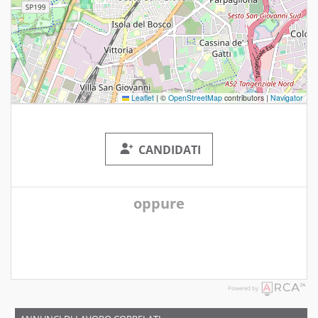
Leaflet
|
©
OpenStreetMap
contributors |
Navigator
CANDIDATI
oppure
Powered by