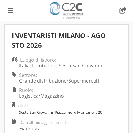
Home
INVENTARISTI MILANO - AGO
STO 2026
Offerte
Luogo di lavoro:
Italia
,
Lombardia
,
Sesto San Giovanni
di
Carica
Settore:
Grande distribuzione/Supermercati
Ruolo:
lavoro
il
Login
Logistica/Magazzino
Filiale:
CV
Sesto San Giovanni, Piazza Indro Montanelli, 20
Data ultimo aggiornamento:
21/07/2026