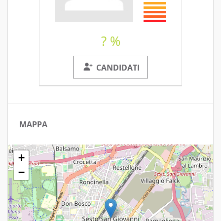
? %
CANDIDATI
MAPPA
+
−