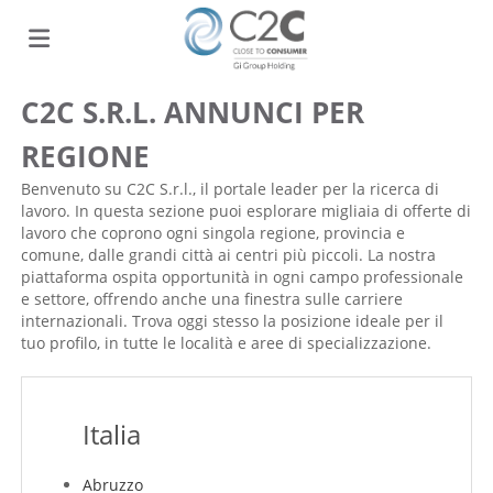
C2C S.R.L. ANNUNCI PER
Home
REGIONE
Offerte
Benvenuto su C2C S.r.l., il portale leader per la ricerca di
lavoro. In questa sezione puoi esplorare migliaia di offerte di
lavoro che coprono ogni singola regione, provincia e
comune, dalle grandi città ai centri più piccoli. La nostra
di
Carica
piattaforma ospita opportunità in ogni campo professionale
e settore, offrendo anche una finestra sulle carriere
internazionali. Trova oggi stesso la posizione ideale per il
lavoro
il
Login
tuo profilo, in tutte le località e aree di specializzazione.
CV
Italia
Abruzzo