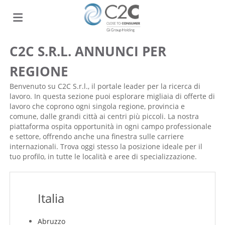
C2C S.R.L. ANNUNCI PER
Home
REGIONE
Offerte
Benvenuto su C2C S.r.l., il portale leader per la ricerca di
lavoro. In questa sezione puoi esplorare migliaia di offerte di
lavoro che coprono ogni singola regione, provincia e
comune, dalle grandi città ai centri più piccoli. La nostra
di
Carica
piattaforma ospita opportunità in ogni campo professionale
e settore, offrendo anche una finestra sulle carriere
internazionali. Trova oggi stesso la posizione ideale per il
lavoro
il
Login
tuo profilo, in tutte le località e aree di specializzazione.
CV
Italia
Abruzzo